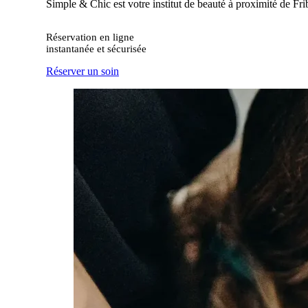
Simple & Chic est votre institut de beauté à proximité de Frib
Réservation en ligne
instantanée et sécurisée
Réserver un soin